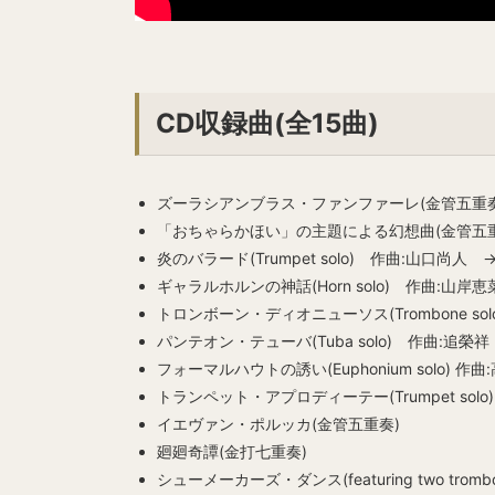
CD収録曲(全15曲)
ズーラシアンブラス・ファンファーレ(金管五重奏
「おちゃらかほい」の主題による幻想曲(金管五重
炎のバラード(Trumpet solo) 作曲:山口尚人 
ギャラルホルンの神話(Horn solo) 作曲:山岸
トロンボーン・ディオニューソス(Trombone so
パンテオン・テューバ(Tuba solo) 作曲:追榮祥
フォーマルハウトの誘い(Euphonium solo) 作
トランペット・アプロディーテー(Trumpet sol
イエヴァン・ポルッカ(金管五重奏)
廻廻奇譚(金打七重奏)
シューメーカーズ・ダンス(featuring two trombo