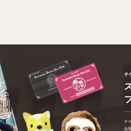
チ
チ
会