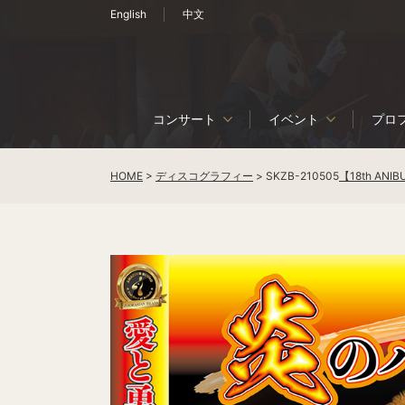
English
中文
コンサート
イベント
プロ
HOME
>
ディスコグラフィー
>
SKZB-210505
【18th AN