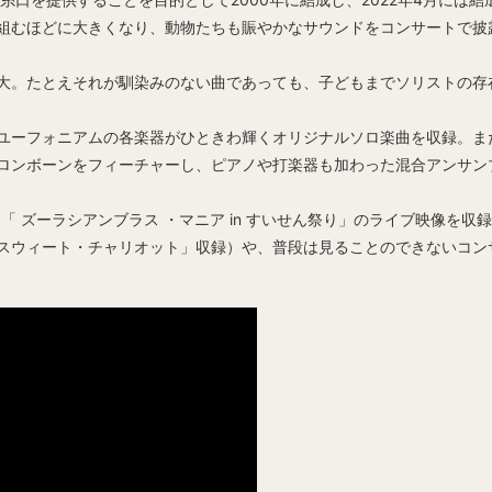
組むほどに大きくなり、動物たちも賑やかなサウンドをコンサートで披
大。たとえそれが馴染みのない曲であっても、子どもまでソリストの存
ユーフォニアムの各楽器がひときわ輝くオリジナルソロ楽曲を収録。ま
ロンボーンをフィーチャーし、ピアノや打楽器も加わった混合アンサン
「 ズーラシアンブラス ・マニア in すいせん祭り」のライブ映像を
スウィート・チャリオット」収録）や、普段は見ることのできないコン