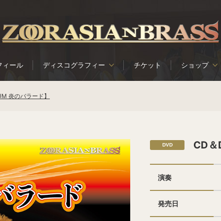
フィール
ディスコグラフィー
チケット
ショップ
IBUM 炎のバラード】
CD＆
DVD
演奏
発売日