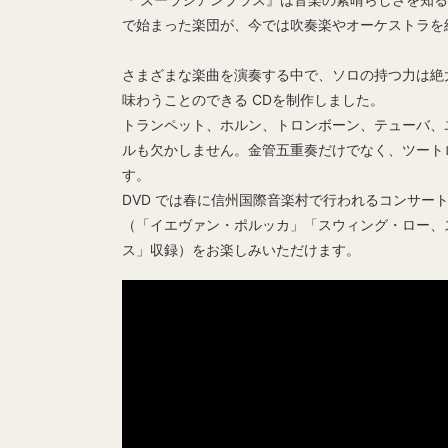
で始まった楽団が、今では吹奏楽やオーケストラを
さまざまな楽曲を演奏する中で、ソロの持つ力は絶
味わうことのできる CDを制作しました。
トランペット、ホルン、トロンボーン、テューバ、
ルも欠かしません。金管五重奏だけでなく、ツート
す。
DVD では春に信州国際音楽村で行われるコンサート
（「イエヴァン・ポルッカ」「スウィング・ロー、
ス」収録）をお楽しみいただけます。