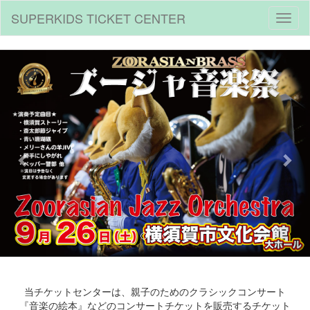
SUPERKIDS TICKET CENTER
Toggl
naviga
Previous
Nex
当チケットセンターは、親子のためのクラシックコンサート
『音楽の絵本』などのコンサートチケットを販売するチケット