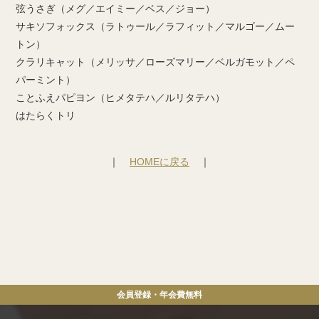
弦うさぎ（メグ／エイミー／ベス／ジョー）
サキソフォックス（ラトゥール／ラフィット／マルゴー／ムー
トン）
クラリキャット（メリッサ／ローズマリー／ベルガモット／ペ
パーミント）
ことふえパピヨン（ヒメタテハ／ルリタテハ）
はたらくトリ
｜
HOMEに戻る
｜
会員登録・年会費
無料