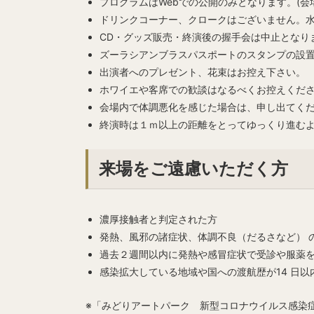
プログラムはWebでの公開のみとなります。(会
ドリンクコーナー、クロークはございません。
CD・グッズ販売・終演後の握手会は中止となり
ズーラシアンブラスパスポートのスタンプの設
出演者へのプレゼント、花束はお控え下さい。
ホワイエや客席での歓談はなるべくお控えくだ
会場内で体調悪化を感じた場合は、申し出てく
終演時は１ｍ以上の距離をとってゆっくり進む
来場をご遠慮いただく方
濃厚接触者と判定された方
発熱、風邪の諸症状、体調不良（だるさなど） 
過去２週間以内に発熱や感冒症状で受診や服薬
感染拡大している地域や国への渡航歴が14 日以
※「みどりアートパーク 新型コロナウイルス感染