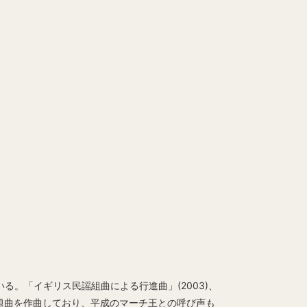
る。「イギリス民謡組曲による行進曲」(2003)、
ル課題曲を作曲しており、平成のマーチ王との呼び声も