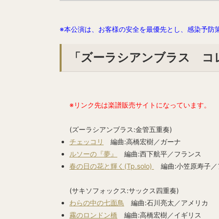
※本公演は、お客様の安全を最優先とし、感染予防
「ズーラシアンブラス コレク
※リンク先は楽譜販売サイトになっています。
(ズーラシアンブラス:金管五重奏)
チェッコリ
編曲:高橋宏樹／ガーナ
ルソーの『夢』
編曲:西下航平／フランス
春の日の花と輝く(Tp.solo)
編曲:小笠原寿子／
(サキソフォックス:サックス四重奏)
わらの中の七面鳥
編曲:石川亮太／アメリカ
霧のロンドン橋
編曲:高橋宏樹／イギリス