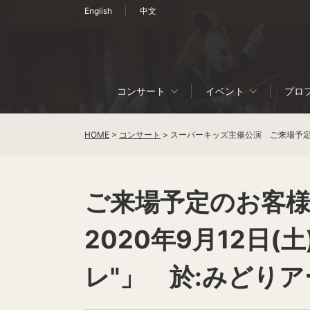
English
中文
コンサート
イベント
プロ
HOME
>
コンサート
>
スーパーキッズ主催公演 ご来場予
ご来場予定のお客
2020年9月12日
レ"」 於:みどり