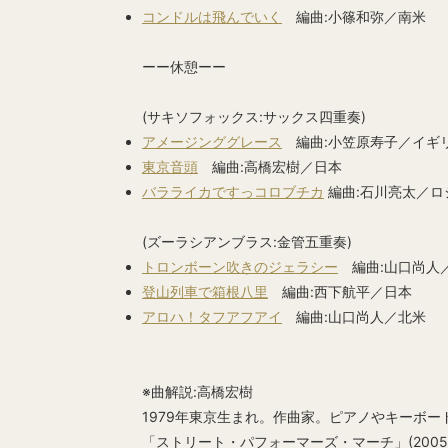
コンドルは飛んでいく
編曲:小篠和弥／南米
ーー休憩ーー
(サキソフォックス:サックス四重奏)
アメージンググレース
編曲:小笠原寿子／イギ
東京音頭
編曲:高橋宏樹／日本
バラライカですっコロブチカ
編曲:石川亮太／ロ
(ズーラシアンブラス:金管五重奏)
トロンボーン吹きのジェラシー
編曲:山口尚人
登山列車で箱根八里
編曲:西下航平／日本
アロハ！タフアフアイ
編曲:山口尚人／北米
※曲解説:高橋宏樹
1979年東京生まれ。作曲家。ピアノやキーボー
「ストリート・パフォーマーズ・マーチ」(200