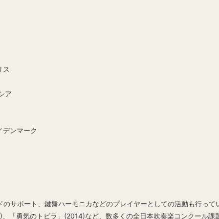
リス
シア
／デンマーク
ドのサポート、鍵盤ハーモニカなどのプレイヤーとしての活動も行ってい
5)、「勇気のトビラ」(2014)など、数多くの全日本吹奏楽コンクー