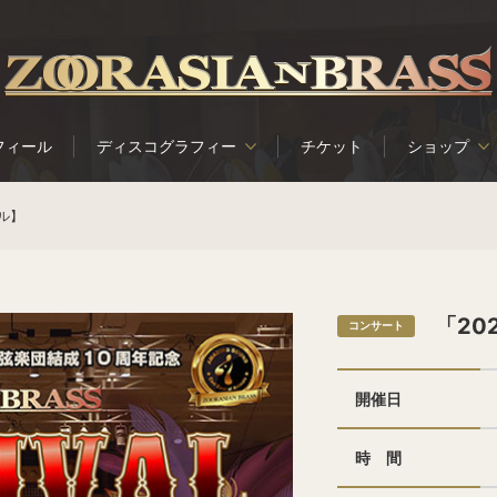
フィール
ディスコグラフィー
チケット
ショップ
ル】
「20
コンサート
開催日
時 間