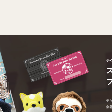
チ
チ
会