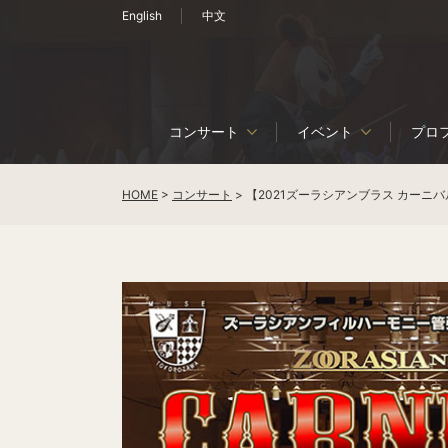
English
中文
コンサート
イベント
プロ
HOME
>
コンサート
>
【2021ズーラシアンブラス カーニバ