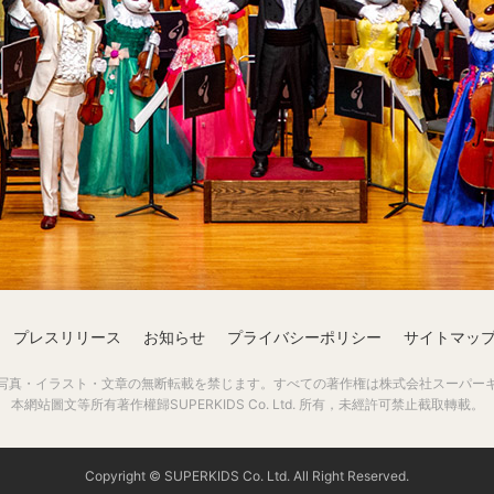
プレスリリース
お知らせ
プライバシーポリシー
サイトマッ
写真・イラスト・文章の無断転載を禁じます。すべての著作権は株式会社スーパー
本網站圖文等所有著作權歸SUPERKIDS Co. Ltd. 所有，未經許可禁止截取轉載。
Copyright © SUPERKIDS Co. Ltd. All Right Reserved.