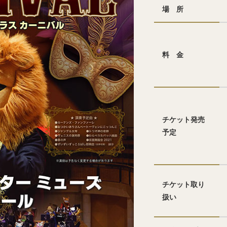
場 所
料 金
チケット発売
予定
チケット取り
扱い